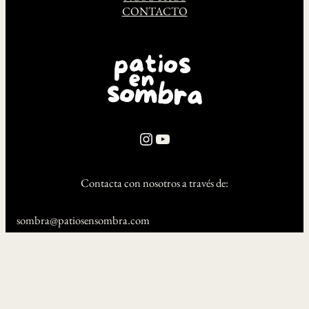
CONTACTO
Instagram
YouTube
Contacta con nosotros a través de:
sombra@patiosensombra.com
[+34]667081781
La Urdimbre SCA F90237868 | Trillo-Vega SL B04979472