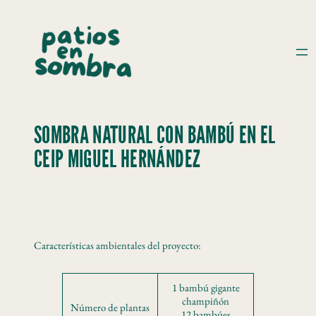
Saltar
al
contenido
SOMBRA NATURAL CON BAMBÚ EN EL
CEIP MIGUEL HERNÁNDEZ
Características ambientales del proyecto:
1 bambú gigante
champiñón
Número de plantas
12 bambúes